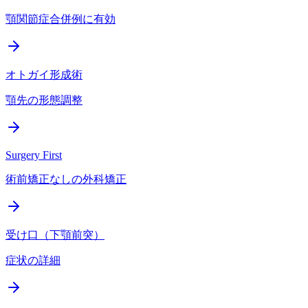
顎関節症合併例に有効
オトガイ形成術
顎先の形態調整
Surgery First
術前矯正なしの外科矯正
受け口（下顎前突）
症状の詳細