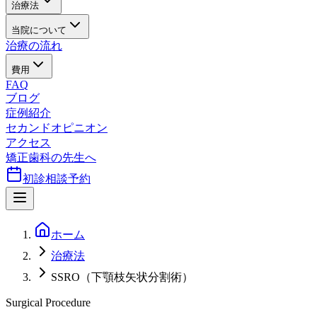
治療法
当院について
治療の流れ
費用
FAQ
ブログ
症例紹介
セカンドオピニオン
アクセス
矯正歯科の先生へ
初診相談予約
ホーム
治療法
SSRO（下顎枝矢状分割術）
Surgical Procedure