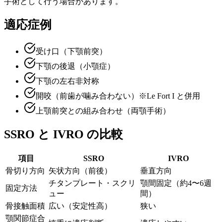
手術として行う場合があります。
適応症例
受け口（下顎前突）
下顎の後退（小顎症）
下顎の左右非対称
開咬（前歯が噛み合わない）※Le Fort I と併用
上顎前突との組み合わせ（両顎手術）
SSRO と IVRO の比較
項目
SSRO
IVRO
骨切り方向
矢状方向（前後）
垂直方向
チタンプレート・スクリ
顎間固定（約4〜6週
固定方法
ュー
間）
骨接触面積
広い（安定性高）
狭い
顎関節症合