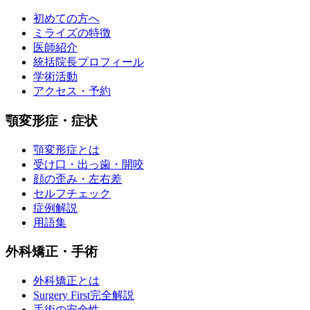
初めての方へ
ミライズの特徴
医師紹介
統括院長プロフィール
学術活動
アクセス・予約
顎変形症・症状
顎変形症とは
受け口・出っ歯・開咬
顔の歪み・左右差
セルフチェック
症例解説
用語集
外科矯正・手術
外科矯正とは
Surgery First完全解説
手術の安全性