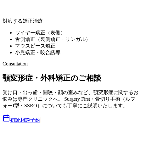
ミライズ矯正歯科南青山
対応する矯正治療
ワイヤー矯正（表側）
舌側矯正（裏側矯正・リンガル）
マウスピース矯正
小児矯正・咬合誘導
Consultation
顎変形症・外科矯正のご相談
受け口・出っ歯・開咬・顔の歪みなど、顎変形症に関するお
悩みは専門クリニックへ。 Surgery First・骨切り手術（ルフ
ォーI型・SSRO）についても丁寧にご説明いたします。
初診相談予約