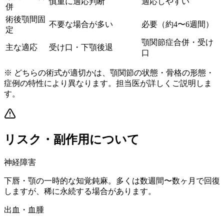
慎重に適応判断
適応しやすい
併
術後顎間固
不要な場合が多い
必要（約4〜6週間）
定
顎関節症合併・受け
主な適応
受け口・下顎後退
口
※ どちらの術式が適切かは、顎関節の状態・骨格の形態・
症例の特性により異なります。担当医が詳しくご説明しま
す。
リスク・副作用について
神経障害
下唇・顎の一時的な知覚鈍麻。多くは数週間〜数ヶ月で回復
しますが、稀に永続する場合があります。
出血・血腫