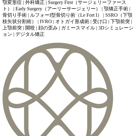
顎変形症 | 外科矯正 | Surgery First（サージェリーファース
ト） | Early Surgery（アーリーサージェリー） | 顎矯正手術 |
骨切り手術 | ルフォーI型骨切り術（Le Fort I） | SSRO（下顎
枝矢状分割術） | IVRO | オトガイ形成術 | 受け口 | 下顎前突 |
上顎前突 | 開咬 | 顔の歪み | ガミースマイル | 3Dシミュレーシ
ョン | デジタル矯正