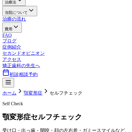
治療法
当院について
治療の流れ
費用
FAQ
ブログ
症例紹介
セカンドオピニオン
アクセス
矯正歯科の先生へ
初診相談予約
ホーム
顎変形症
セルフチェック
Self Check
顎変形症セルフチェック
受け口・出っ歯・開咬・顔の左右差・ガミースマイルなど、