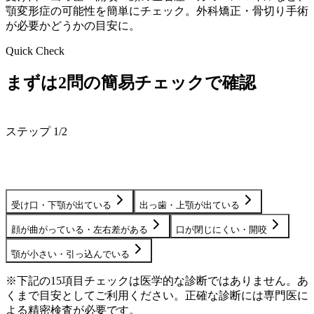
顎変形症の可能性を簡単にチェック。外科矯正・骨切り手術
が必要かどうかの目安に。
Quick Check
まずは2問の簡易チェックで確認
ステップ 1/2
AI
最も気になる症状はどれですか？
受け口・下顎が出ている
出っ歯・上顎が出ている
顔が曲がっている・左右差がある
口が閉じにくい・開咬
顎が小さい・引っ込んでいる
※下記の15項目チェックは医学的な診断ではありません。あ
くまで目安としてご利用ください。正確な診断には専門医に
よる精密検査が必要です。