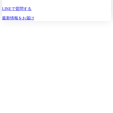
LINEで質問する
最新情報をお届け
初診相談を予約する
初診相談のご予約は
03-5468-5585
火〜日 10:00〜19:00
初診相談を予約する
空き状況：数日〜2週間後