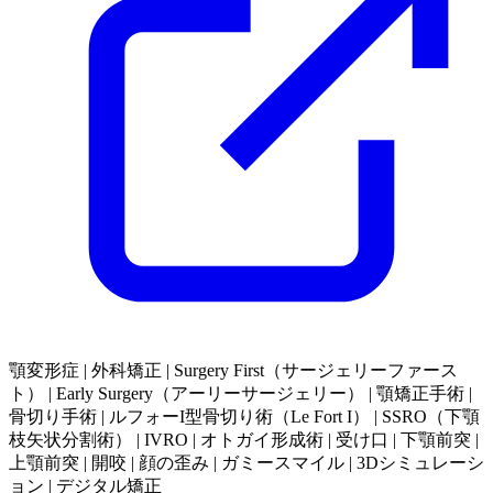
顎変形症 | 外科矯正 | Surgery First（サージェリーファース
ト） | Early Surgery（アーリーサージェリー） | 顎矯正手術 |
骨切り手術 | ルフォーI型骨切り術（Le Fort I） | SSRO（下顎
枝矢状分割術） | IVRO | オトガイ形成術 | 受け口 | 下顎前突 |
上顎前突 | 開咬 | 顔の歪み | ガミースマイル | 3Dシミュレーシ
ョン | デジタル矯正