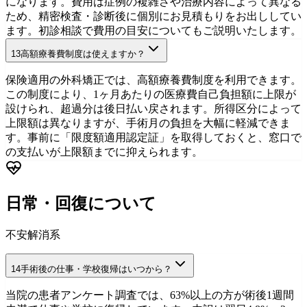
になります。費用は症例の複雑さや治療内容によって異なる
ため、精密検査・診断後に個別にお見積もりをお出ししてい
ます。初診相談で費用の目安についてもご説明いたします。
13
高額療養費制度は使えますか？
自費外科矯正
初診相談を予約
保険適用の外科矯正では、高額療養費制度を利用できます。
この制度により、1ヶ月あたりの医療費自己負担額に上限が
設けられ、超過分は後日払い戻されます。所得区分によって
上限額は異なりますが、手術月の負担を大幅に軽減できま
す。事前に「限度額適用認定証」を取得しておくと、窓口で
の支払いが上限額までに抑えられます。
保険適用ガイド
初診相談を予約
日常・回復について
不安解消系
14
手術後の仕事・学校復帰はいつから？
当院の患者アンケート調査では、63%以上の方が術後1週間