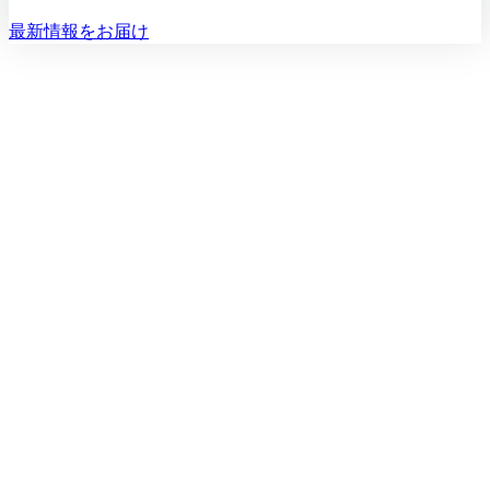
最新情報をお届け
初診相談を予約する
初診相談のご予約は
03-5468-5585
火〜日 10:00〜19:00
初診相談を予約する
空き状況：数日〜2週間後