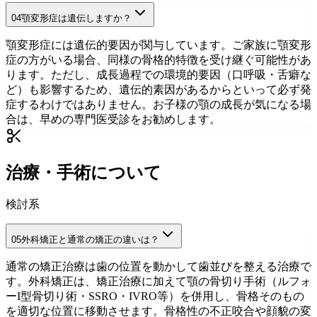
04
顎変形症は遺伝しますか？
症状について詳しく
初診相談を予約
顎変形症には遺伝的要因が関与しています。ご家族に顎変形
症の方がいる場合、同様の骨格的特徴を受け継ぐ可能性があ
ります。ただし、成長過程での環境的要因（口呼吸・舌癖な
ど）も影響するため、遺伝的素因があるからといって必ず発
症するわけではありません。お子様の顎の成長が気になる場
合は、早めの専門医受診をお勧めします。
顎変形症の原因
初診相談を予約
治療・手術について
検討系
05
外科矯正と通常の矯正の違いは？
通常の矯正治療は歯の位置を動かして歯並びを整える治療で
す。外科矯正は、矯正治療に加えて顎の骨切り手術（ルフォ
ーI型骨切り術・SSRO・IVRO等）を併用し、骨格そのもの
を適切な位置に移動させます。骨格性の不正咬合や顔貌の変