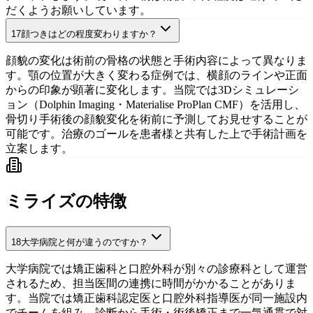
だくようお願いしています。
17
顔つきはどの程度変わりますか？
治療の流れ
初診相談を予約
顔貌の変化は術前の骨格の状態と手術内容によって異なりま
す。顎の位置が大きく変わる症例では、横顔のラインや正面
からの印象が顕著に変化します。当院では3Dシミュレーシ
ョン（Dolphin Imaging・Materialise ProPlan CMF）を活用し、
骨切り手術後の顔貌変化を術前に予測してお見せすることが
可能です。治療のゴールを患者様と共有した上で手術計画を
立案します。
デジタル診断
初診相談を予約
ミライズの特徴
18
大学病院と何が違うのですか？
大学病院では矯正歯科と口腔外科が別々の診療科として運営
されるため、担当医間の連携に時間がかかることがありま
す。当院では矯正歯科認定医と口腔外科指導医が同一施設内
でチームを組み、診断から手術・術後矯正まで一気通貫で対