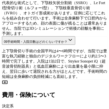
初診相談を予約
代表的な術式として、下顎枝矢状分割術（SSRO）、Le Fort
I型骨切り術（ルフォーI型）、下顎枝垂直骨切り術
（IVRO）、オトガイ形成術があります。症例に応じてこれ
らを組み合わせて行います。手術は全身麻酔下で口腔内から
アプローチするため、顔の表面に傷が残ることは通常ありま
せん。当院では3Dシミュレーションで術後の顔貌を事前に
予測します。
09
手術時間・入院日数はどのくらいですか？
手術の安全性
初診相談を予約
上下顎骨切り手術の全国平均は4〜6時間ですが、当院では豊
富な執刀経験と独自のデジタルワークフローにより約2.5〜3
時間で完了します。入院は1泊2日で、Stryker Sonopet iQ（超
音波骨切削器具）と低血圧麻酔により出血量を最小限に抑
え、翌日に歩いて退院される方がほとんどです。手術時間の
短縮は全身麻酔の負担軽減にも直結します。
Clinical Data
初診相談を予約
費用・保険について
決定系