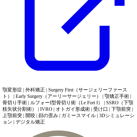
顎変形症 | 外科矯正 | Surgery First（サージェリーファース
ト） | Early Surgery（アーリーサージェリー） | 顎矯正手術 |
骨切り手術 | ルフォーI型骨切り術（Le Fort I） | SSRO（下顎
枝矢状分割術） | IVRO | オトガイ形成術 | 受け口 | 下顎前突 |
上顎前突 | 開咬 | 顔の歪み | ガミースマイル | 3Dシミュレーシ
ョン | デジタル矯正