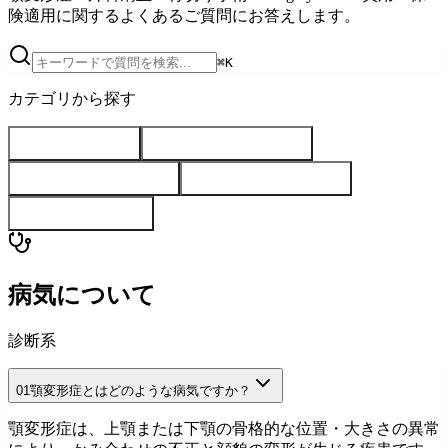
険適用に関するよくあるご質問にお答えします。
⌘K
カテゴリから探す
病気について
(
4
)
治療・手術について
(
5
)
費用・保険について
(
4
)
日常・回復について
(
4
)
ミライズの特徴
(
3
)
病気について
診断系
01
顎変形症とはどのような病気ですか？
顎変形症は、上顎または下顎の骨格的な位置・大きさの異常