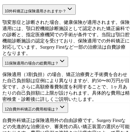
10
外科矯正は保険適用されますか？
顎変形症と診断された場合、健康保険が適用されます。保険
適用には、顎口腔機能診断施設として認定された矯正歯科で
の診断と、指定医療機関での手術が条件です。当院は顎口腔
機能診断施設の認定を受けており、保険適用での外科矯正に
対応しています。Surgery Firstなど一部の治療法は自費診療
となります。
11
保険適用の場合の総費用は？
保険適用ガイド
初診相談を予約
保険適用（3割負担）の場合、矯正治療費と手術費を合わせ
た自己負担額は症例により異なりますが、約50〜80万円が目
安です。さらに高額療養費制度を利用することで、1ヶ月あ
たりの自己負担額に上限が設けられます。具体的な費用は精
密検査・診断後に詳しくご説明いたします。
12
自費外科矯正の費用相場は？
費用・料金
初診相談を予約
自費外科矯正は保険適用外の自由診療です。Surgery Firstな
どの先進的な治療法や、審美性の高い矯正装置の選択が可能