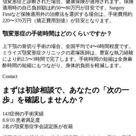
顎変形症と診断された場合、健康保険が適用されます。保険
適用時の自己負担額は約50〜80万円が目安です。Surgery
Firstなど保険適用外の治療法を選択する場合は、手術費用約
220〜370万円（矯正費用別途）が目安となります。
顎変形症の手術時間はどのくらいですか？
上下顎の骨切り手術の場合、全国平均で4〜6時間程度です。
ミライズ顎変形症クリニックの君塚医師は、豊富な執刀経験
により約2.5〜3時間で完了します。手術時間の短縮は全身麻
酔時間の短縮にもつながり、身体的負担を軽減します。
Contact
まずは初診相談で、あなたの「次の一
歩」を確認しませんか？
143
症例の手術実績
8.9
/10 患者満足度
2名
の顎変形症学会認定医が在籍