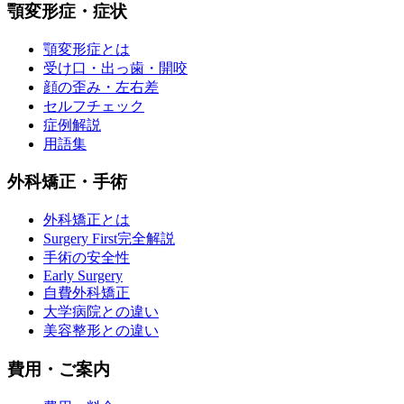
顎変形症・症状
顎変形症とは
受け口・出っ歯・開咬
顔の歪み・左右差
セルフチェック
症例解説
用語集
外科矯正・手術
外科矯正とは
Surgery First完全解説
手術の安全性
Early Surgery
自費外科矯正
大学病院との違い
美容整形との違い
費用・ご案内