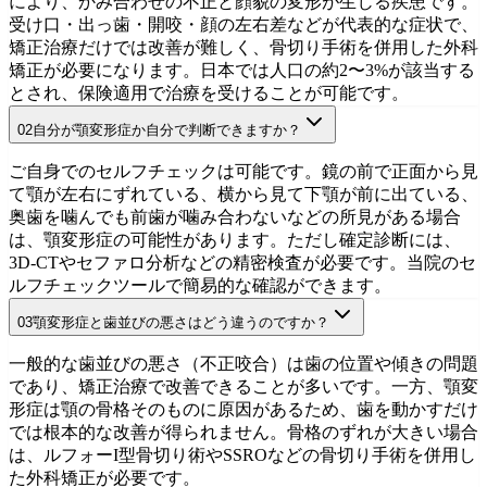
により、かみ合わせの不正と顔貌の変形が生じる疾患です。
受け口・出っ歯・開咬・顔の左右差などが代表的な症状で、
矯正治療だけでは改善が難しく、骨切り手術を併用した外科
矯正が必要になります。日本では人口の約2〜3%が該当する
とされ、保険適用で治療を受けることが可能です。
02
自分が顎変形症か自分で判断できますか？
顎変形症とは
初診相談を予約
ご自身でのセルフチェックは可能です。鏡の前で正面から見
て顎が左右にずれている、横から見て下顎が前に出ている、
奥歯を噛んでも前歯が噛み合わないなどの所見がある場合
は、顎変形症の可能性があります。ただし確定診断には、
3D-CTやセファロ分析などの精密検査が必要です。当院のセ
ルフチェックツールで簡易的な確認ができます。
03
顎変形症と歯並びの悪さはどう違うのですか？
セルフチェック
初診相談を予約
一般的な歯並びの悪さ（不正咬合）は歯の位置や傾きの問題
であり、矯正治療で改善できることが多いです。一方、顎変
形症は顎の骨格そのものに原因があるため、歯を動かすだけ
では根本的な改善が得られません。骨格のずれが大きい場合
は、ルフォーI型骨切り術やSSROなどの骨切り手術を併用し
た外科矯正が必要です。