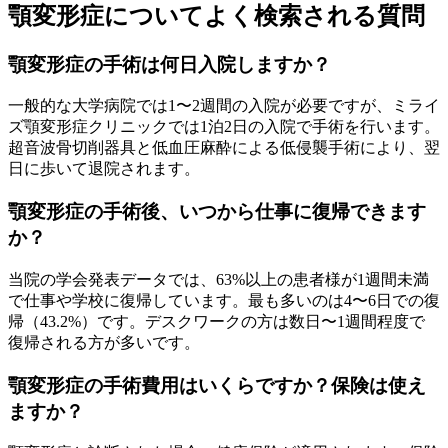
顎変形症についてよく検索される質問
初診相談予約
初診相談を予約
顎変形症の手術は何日入院しますか？
一般的な大学病院では1〜2週間の入院が必要ですが、ミライ
ズ顎変形症クリニックでは1泊2日の入院で手術を行います。
超音波骨切削器具と低血圧麻酔による低侵襲手術により、翌
日に歩いて退院されます。
顎変形症の手術後、いつから仕事に復帰できます
か？
当院の学会発表データでは、63%以上の患者様が1週間未満
で仕事や学校に復帰しています。最も多いのは4〜6日での復
帰（43.2%）です。デスクワークの方は数日〜1週間程度で
復帰される方が多いです。
顎変形症の手術費用はいくらですか？保険は使え
ますか？