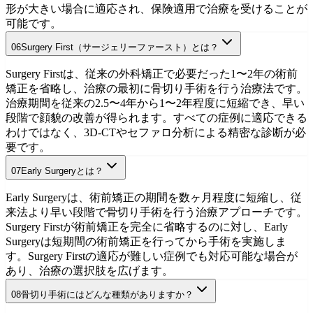
形が大きい場合に適応され、保険適用で治療を受けることが
可能です。
06
Surgery First（サージェリーファースト）とは？
外科矯正とは
初診相談を予約
Surgery Firstは、従来の外科矯正で必要だった1〜2年の術前
矯正を省略し、治療の最初に骨切り手術を行う治療法です。
治療期間を従来の2.5〜4年から1〜2年程度に短縮でき、早い
段階で顔貌の改善が得られます。すべての症例に適応できる
わけではなく、3D-CTやセファロ分析による精密な診断が必
要です。
07
Early Surgeryとは？
Surgery First完全解説
初診相談を予約
Early Surgeryは、術前矯正の期間を数ヶ月程度に短縮し、従
来法より早い段階で骨切り手術を行う治療アプローチです。
Surgery Firstが術前矯正を完全に省略するのに対し、Early
Surgeryは短期間の術前矯正を行ってから手術を実施しま
す。Surgery Firstの適応が難しい症例でも対応可能な場合が
あり、治療の選択肢を広げます。
08
骨切り手術にはどんな種類がありますか？
Early Surgeryについて