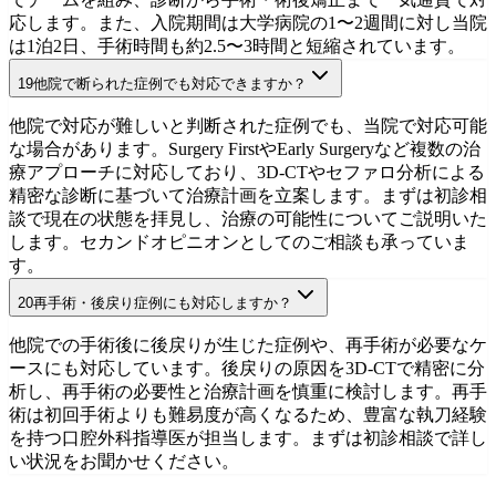
応します。また、入院期間は大学病院の1〜2週間に対し当院
は1泊2日、手術時間も約2.5〜3時間と短縮されています。
19
他院で断られた症例でも対応できますか？
大学病院との違い
初診相談を予約
他院で対応が難しいと判断された症例でも、当院で対応可能
な場合があります。Surgery FirstやEarly Surgeryなど複数の治
療アプローチに対応しており、3D-CTやセファロ分析による
精密な診断に基づいて治療計画を立案します。まずは初診相
談で現在の状態を拝見し、治療の可能性についてご説明いた
します。セカンドオピニオンとしてのご相談も承っていま
す。
20
再手術・後戻り症例にも対応しますか？
セカンドオピニオン
初診相談を予約
他院での手術後に後戻りが生じた症例や、再手術が必要なケ
ースにも対応しています。後戻りの原因を3D-CTで精密に分
析し、再手術の必要性と治療計画を慎重に検討します。再手
術は初回手術よりも難易度が高くなるため、豊富な執刀経験
を持つ口腔外科指導医が担当します。まずは初診相談で詳し
い状況をお聞かせください。