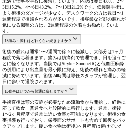
未満で仕事や学校に復帰しています。内訳は翌日4.8%、2〜
3日15.2%、4〜6日43.2%、7〜13日21.2%です。低侵襲手術に
より術後のダメージが少なく、デスクワークの方は数日〜1
週間程度で復帰される方が多いです。接客業など顔の腫れが
気になる職種の方は、2週間程度の休暇をお勧めしていま
す。
15
痛み・腫れはどれくらい続きますか？
Clinical Data
初診相談を予約
術後の腫れは通常1〜2週間で徐々に軽減し、大部分は1ヶ月
程度で落ち着きます。痛みは鎮痛剤で管理でき、日を追うご
とに軽くなります。当院ではStryker Sonopet iQと低血圧麻酔
の併用により出血量を最小限に抑え、術後の腫れと痛みの軽
減に努めています。術後24時間は専任スタッフが管理し、翌
日に歩いて退院されます。
16
食事はいつから普通に戻せますか？
手術の安全性
初診相談を予約
手術直後は顎の安静が必要なため流動食から開始し、経過に
応じて軟食、普通食へと段階的に移行します。通常、術後
1〜2ヶ月程度で通常に近い食事が可能になります。術後の食
事指導も行っており、栄養面のサポートも含めて回復をバッ
クアップします。硬い食べ物は術後3ヶ月程度は避けていた