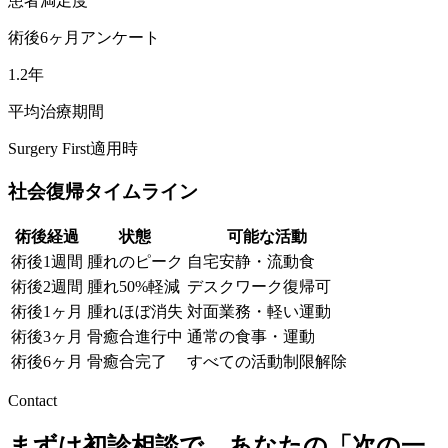
患者満足度
術後6ヶ月アンケート
1.2年
平均治療期間
Surgery First適用時
社会復帰タイムライン
術後経過
状態
可能な活動
術後1週間
腫れのピーク
自宅安静・流動食
術後2週間
腫れ50%軽減
デスクワーク復帰可
術後1ヶ月
腫れほぼ消失
対面業務・軽い運動
術後3ヶ月
骨癒合進行中
通常の食事・運動
術後6ヶ月
骨癒合完了
すべての活動制限解除
Contact
まずは初診相談で、あなたの「次の一