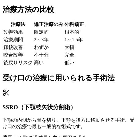
治療方法の比較
治療法
矯正治療のみ
外科矯正
改善効果
限定的
根本的
治療期間
2～3年
1～1.5年
顔貌改善
わずか
大幅
咬合改善
不十分
完全
後戻りリスク
高い
低い
受け口の治療に用いられる手術法
SSRO（下顎枝矢状分割術）
下顎の内側から骨を切り、下顎を後方に移動させる手術。受
け口の治療で最も一般的な術式です。