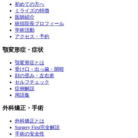
初めての方へ
ミライズの特徴
医師紹介
統括院長プロフィール
学術活動
アクセス・予約
顎変形症・症状
顎変形症とは
受け口・出っ歯・開咬
顔の歪み・左右差
セルフチェック
症例解説
用語集
外科矯正・手術
外科矯正とは
Surgery First完全解説
手術の安全性