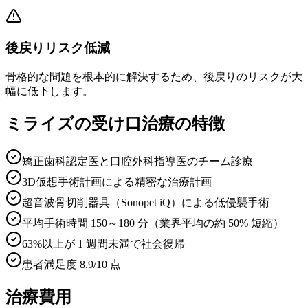
後戻りリスク低減
骨格的な問題を根本的に解決するため、後戻りのリスクが大
幅に低下します。
ミライズの受け口治療の特徴
矯正歯科認定医と口腔外科指導医のチーム診療
3D仮想手術計画による精密な治療計画
超音波骨切削器具（Sonopet iQ）による低侵襲手術
平均手術時間 150～180 分（業界平均の約 50% 短縮）
63%以上が 1 週間未満で社会復帰
患者満足度 8.9/10 点
治療費用