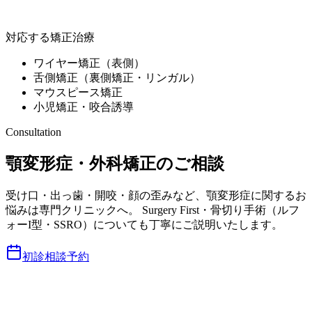
ミライズ矯正歯科南青山
対応する矯正治療
ワイヤー矯正（表側）
舌側矯正（裏側矯正・リンガル）
マウスピース矯正
小児矯正・咬合誘導
Consultation
顎変形症・外科矯正のご相談
受け口・出っ歯・開咬・顔の歪みなど、顎変形症に関するお
悩みは専門クリニックへ。 Surgery First・骨切り手術（ルフ
ォーI型・SSRO）についても丁寧にご説明いたします。
初診相談予約