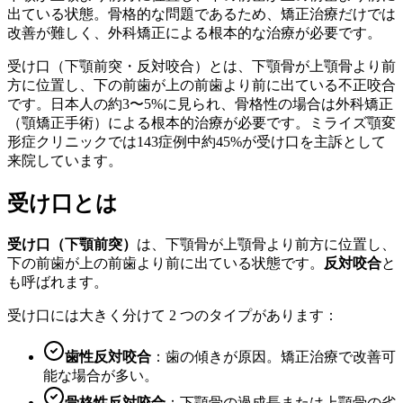
出ている状態。骨格的な問題であるため、矯正治療だけでは
改善が難しく、外科矯正による根本的な治療が必要です。
受け口（下顎前突・反対咬合）とは、下顎骨が上顎骨より前
方に位置し、下の前歯が上の前歯より前に出ている不正咬合
です。日本人の約3〜5%に見られ、骨格性の場合は外科矯正
（顎矯正手術）による根本的治療が必要です。ミライズ顎変
形症クリニックでは143症例中約45%が受け口を主訴として
来院しています。
受け口とは
受け口（下顎前突）
は、下顎骨が上顎骨より前方に位置し、
下の前歯が上の前歯より前に出ている状態です。
反対咬合
と
も呼ばれます。
受け口には大きく分けて 2 つのタイプがあります：
歯性反対咬合
：歯の傾きが原因。矯正治療で改善可
能な場合が多い。
骨格性反対咬合
：下顎骨の過成長または上顎骨の劣