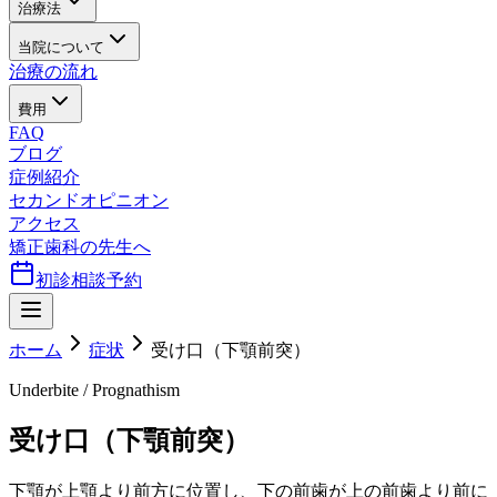
治療法
当院について
治療の流れ
費用
FAQ
ブログ
症例紹介
セカンドオピニオン
アクセス
矯正歯科の先生へ
初診相談予約
ホーム
症状
受け口（下顎前突）
Underbite / Prognathism
受け口（下顎前突）
下顎が上顎より前方に位置し、下の前歯が上の前歯より前に