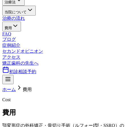
治療法
当院について
治療の流れ
費用
FAQ
ブログ
症例紹介
セカンドオピニオン
アクセス
矯正歯科の先生へ
初診相談予約
ホーム
費用
Cost
費用
顎変形症の外科矯正・骨切り手術（ルフォーI型・SSRO）の