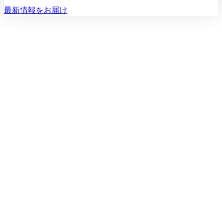
最新情報をお届け
初診相談を予約する
初診相談のご予約は
03-5468-5585
火〜日 10:00〜19:00
初診相談を予約する
空き状況：数日〜2週間後