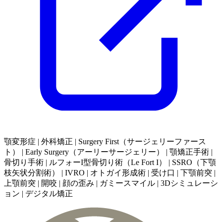
顎変形症 | 外科矯正 | Surgery First（サージェリーファース
ト） | Early Surgery（アーリーサージェリー） | 顎矯正手術 |
骨切り手術 | ルフォーI型骨切り術（Le Fort I） | SSRO（下顎
枝矢状分割術） | IVRO | オトガイ形成術 | 受け口 | 下顎前突 |
上顎前突 | 開咬 | 顔の歪み | ガミースマイル | 3Dシミュレーシ
ョン | デジタル矯正