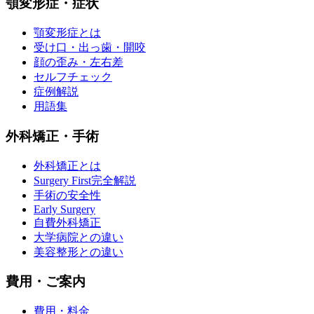
顎変形症・症状
顎変形症とは
受け口・出っ歯・開咬
顔の歪み・左右差
セルフチェック
症例解説
用語集
外科矯正・手術
外科矯正とは
Surgery First完全解説
手術の安全性
Early Surgery
自費外科矯正
大学病院との違い
美容整形との違い
費用・ご案内
費用・料金