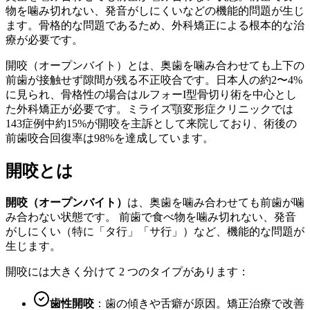
物を噛み切れない、発音がしにくいなどの機能的問題が生じ
ます。骨格的な問題であるため、外科矯正による根本的な治
療が必要です。
開咬（オープンバイト）とは、奥歯を噛み合わせても上下の
前歯が接触せず隙間が残る不正咬合です。日本人の約2〜4%
に見られ、骨格性の場合はルフォーI型骨切り術を中心とし
た外科矯正が必要です。ミライズ顎変形症クリニックでは
143症例中約15%が開咬を主訴として来院しており、術後の
前歯咬合回復率は98%を達成しています。
開咬とは
開咬（オープンバイト）
は、奥歯を噛み合わせても前歯が噛
み合わない状態です。 前歯で食べ物を噛み切れない、発音
がしにくい（特に「タ行」「サ行」）など、機能的な問題が
生じます。
開咬には大きく分けて 2 つのタイプがあります：
歯性開咬
：歯の傾きや舌癖が原因。矯正治療で改善