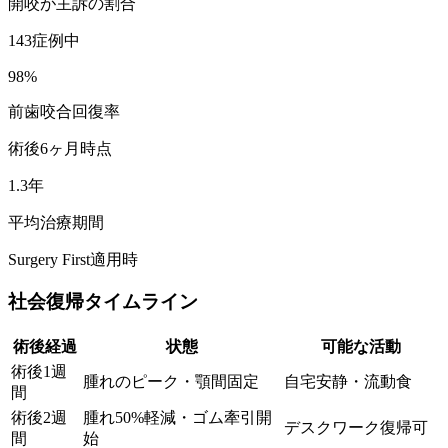
開咬が主訴の割合
143症例中
98%
前歯咬合回復率
術後6ヶ月時点
1.3年
平均治療期間
Surgery First適用時
社会復帰タイムライン
術後経過
状態
可能な活動
術後1週
腫れのピーク・顎間固定
自宅安静・流動食
間
術後2週
腫れ50%軽減・ゴム牽引開
デスクワーク復帰可
間
始