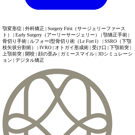
顎変形症 | 外科矯正 | Surgery First（サージェリーファース
ト） | Early Surgery（アーリーサージェリー） | 顎矯正手術 |
骨切り手術 | ルフォーI型骨切り術（Le Fort I） | SSRO（下顎
枝矢状分割術） | IVRO | オトガイ形成術 | 受け口 | 下顎前突 |
上顎前突 | 開咬 | 顔の歪み | ガミースマイル | 3Dシミュレーシ
ョン | デジタル矯正