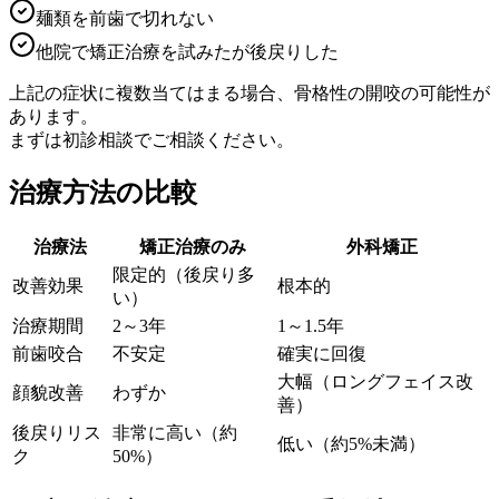
麺類を前歯で切れない
他院で矯正治療を試みたが後戻りした
上記の症状に複数当てはまる場合、骨格性の開咬の可能性が
あります。
まずは初診相談でご相談ください。
治療方法の比較
治療法
矯正治療のみ
外科矯正
限定的（後戻り多
改善効果
根本的
い）
治療期間
2～3年
1～1.5年
前歯咬合
不安定
確実に回復
大幅（ロングフェイス改
顔貌改善
わずか
善）
後戻りリス
非常に高い（約
低い（約5%未満）
ク
50%）