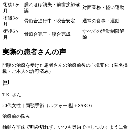
術後1ヶ
腫れほぼ消失・前歯接触確
対面業務・軽い運動
月
認
術後3ヶ
骨癒合進行中・咬合安定
通常の食事・運動
月
術後6ヶ
すべての活動制限解
骨癒合完了・咬合完成
月
除
実際の患者さんの声
開咬の治療を受けた患者さんの治療前後の心境変化（匿名掲
載・ご本人の許可済み）
T.K.
さん
20代女性
｜
両顎手術（ルフォーI型＋SSRO）
治療前の悩み
麺類を前歯で噛み切れず、いつも奥歯で押しつぶすように食