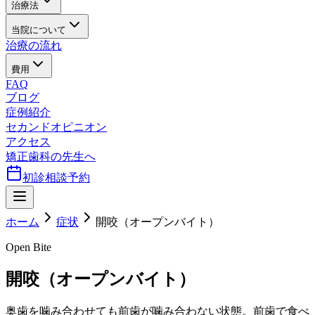
治療法
当院について
治療の流れ
費用
FAQ
ブログ
症例紹介
セカンドオピニオン
アクセス
矯正歯科の先生へ
初診相談予約
ホーム
症状
開咬（オープンバイト）
Open Bite
開咬（オープンバイト）
奥歯を噛み合わせても前歯が噛み合わない状態。前歯で食べ