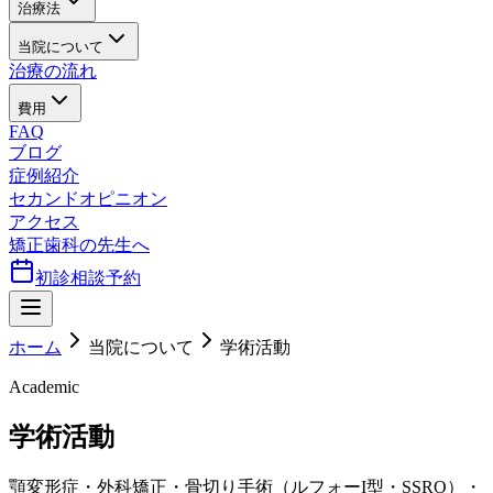
治療法
当院について
治療の流れ
費用
FAQ
ブログ
症例紹介
セカンドオピニオン
アクセス
矯正歯科の先生へ
初診相談予約
ホーム
当院について
学術活動
Academic
学術活動
顎変形症・外科矯正・骨切り手術（ルフォーI型・SSRO）・