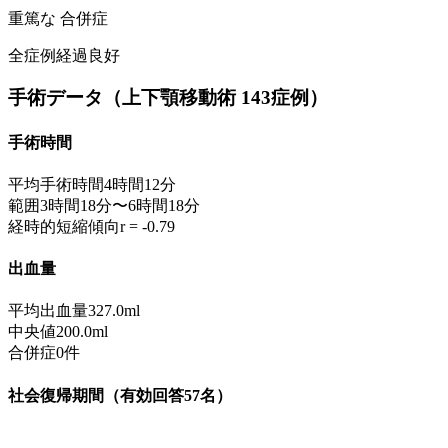
重篤な 合併症
全症例経過良好
手術データ（上下顎移動術 143症例）
手術時間
平均手術時間
4時間12分
範囲
3時間18分〜6時間18分
経時的短縮傾向
r = -0.79
出血量
平均出血量
327.0ml
中央値
200.0ml
合併症
0件
社会復帰期間（有効回答57名）