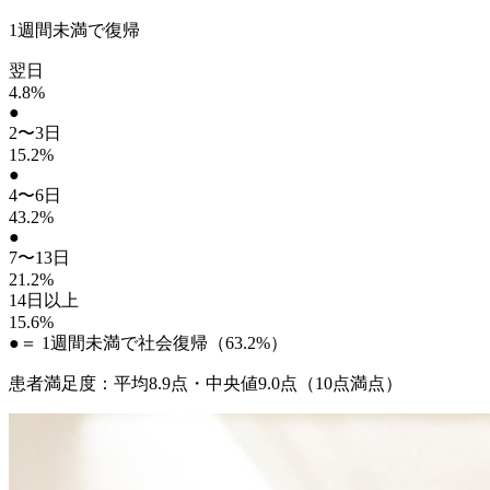
1週間未満で復帰
翌日
4.8
%
●
2〜3日
15.2
%
●
4〜6日
43.2
%
●
7〜13日
21.2
%
14日以上
15.6
%
●
＝ 1週間未満で社会復帰（63.2%）
患者満足度：平均8.9点・中央値9.0点（10点満点）