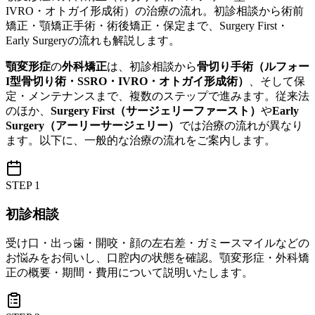
IVRO・オトガイ形成術）の治療の流れ。初診相談から術前
矯正・顎矯正手術・術後矯正・保定まで、Surgery First・
Early Surgeryの流れも解説します。
顎変形症
の
外科矯正
は、初診相談から
骨切り手術（ルフォー
I型骨切り術・SSRO・IVRO・オトガイ形成術）
、そして保
定・メンテナンスまで、複数のステップで進みます。従来法
のほか、
Surgery First（サージェリーファースト）
や
Early
Surgery（アーリーサージェリー）
では治療の流れが異なり
ます。以下に、一般的な治療の流れをご案内します。
STEP
1
初診相談
受け口・出っ歯・開咬・顔の左右差・ガミースマイルなどの
お悩みをお伺いし、口腔内の状態を確認。顎変形症・外科矯
正の概要・期間・費用について説明いたします。