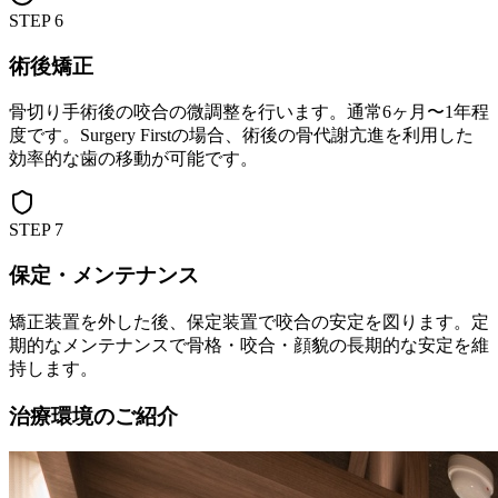
STEP
6
術後矯正
骨切り手術後の咬合の微調整を行います。通常6ヶ月〜1年程
度です。Surgery Firstの場合、術後の骨代謝亢進を利用した
効率的な歯の移動が可能です。
STEP
7
保定・メンテナンス
矯正装置を外した後、保定装置で咬合の安定を図ります。定
期的なメンテナンスで骨格・咬合・顔貌の長期的な安定を維
持します。
治療環境のご紹介