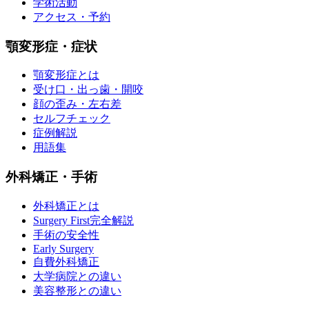
学術活動
アクセス・予約
顎変形症・症状
顎変形症とは
受け口・出っ歯・開咬
顔の歪み・左右差
セルフチェック
症例解説
用語集
外科矯正・手術
外科矯正とは
Surgery First完全解説
手術の安全性
Early Surgery
自費外科矯正
大学病院との違い
美容整形との違い