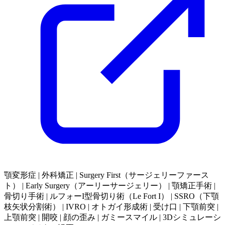
顎変形症 | 外科矯正 | Surgery First（サージェリーファース
ト） | Early Surgery（アーリーサージェリー） | 顎矯正手術 |
骨切り手術 | ルフォーI型骨切り術（Le Fort I） | SSRO（下顎
枝矢状分割術） | IVRO | オトガイ形成術 | 受け口 | 下顎前突 |
上顎前突 | 開咬 | 顔の歪み | ガミースマイル | 3Dシミュレーシ