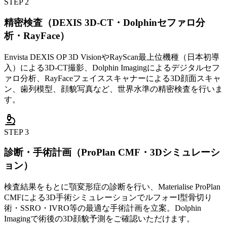
STEP
2
精密検査（DEXIS 3D-CT・Dolphinセファロ分
析・RayFace）
Envista DEXIS OP 3D VisionやRayScan最上位機種（日本初導
入）による3D-CT撮影、Dolphin Imagingによるデジタルセフ
ァロ分析、RayFaceフェイススキャナーによる3D顔面スキャ
ン、歯列模型、顔貌写真など、世界水準の精密検査を行いま
す。
STEP
3
診断・手術計画（ProPlan CMF・3Dシミュレーシ
ョン）
検査結果をもとに顎変形症の診断を行い、Materialise ProPlan
CMFによる3D手術シミュレーションでルフォーI型骨切り
術・SSRO・IVRO等の最適な手術計画を立案。Dolphin
Imagingで術後の3D顔貌予測をご確認いただけます。