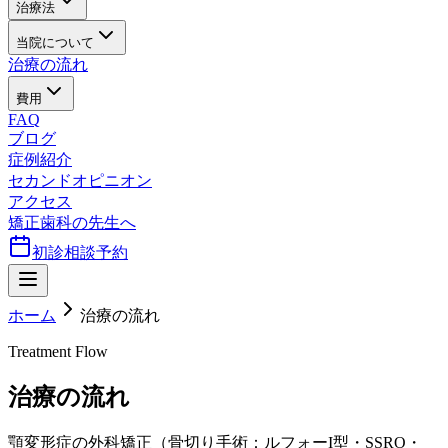
治療法
当院について
治療の流れ
費用
FAQ
ブログ
症例紹介
セカンドオピニオン
アクセス
矯正歯科の先生へ
初診相談予約
ホーム
治療の流れ
Treatment Flow
治療の流れ
顎変形症の外科矯正（骨切り手術：ルフォーI型・SSRO・