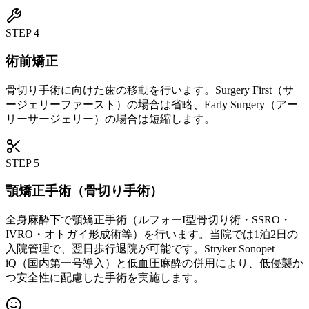
STEP
4
術前矯正
骨切り手術に向けた歯の移動を行います。Surgery First（サ
ージェリーファースト）の場合は省略、Early Surgery（アー
リーサージェリー）の場合は短縮します。
STEP
5
顎矯正手術（骨切り手術）
全身麻酔下で顎矯正手術（ルフォーI型骨切り術・SSRO・
IVRO・オトガイ形成術等）を行います。当院では1泊2日の
入院管理で、翌日歩行退院が可能です。Stryker Sonopet
iQ（国内第一号導入）と低血圧麻酔の併用により、低侵襲か
つ安全性に配慮した手術を実施します。