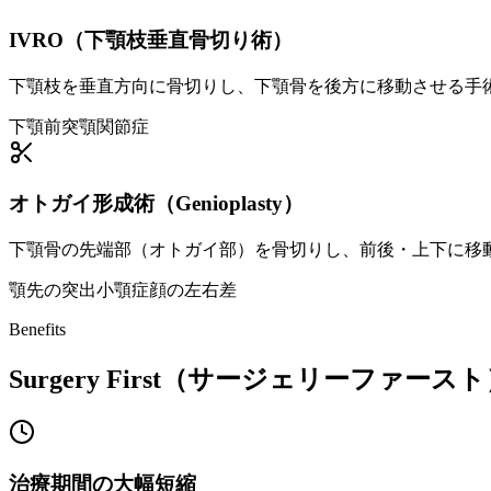
IVRO（下顎枝垂直骨切り術）
下顎枝を垂直方向に骨切りし、下顎骨を後方に移動させる手術
下顎前突
顎関節症
オトガイ形成術（Genioplasty）
下顎骨の先端部（オトガイ部）を骨切りし、前後・上下に移動
顎先の突出
小顎症
顔の左右差
Benefits
Surgery First（サージェリーファー
治療期間の大幅短縮