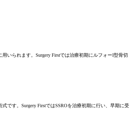
す。Surgery Firstでは治療初期にルフォーI型骨切
urgery FirstではSSROを治療初期に行い、早期に受