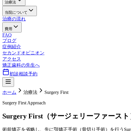
治療法
当院について
治療の流れ
費用
FAQ
ブログ
症例紹介
セカンドオピニオン
アクセス
矯正歯科の先生へ
初診相談予約
ホーム
治療法
Surgery First
Surgery First Approach
Surgery First（サージェリーファース
術前矯正を省略し、先に顎矯正手術（骨切り手術）を行うSurge