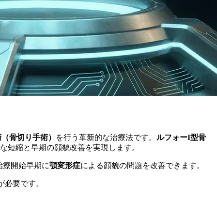
術（骨切り手術）
を行う革新的な治療法です。
ルフォーI型骨
な短縮と早期の顔貌改善を実現します。
、治療開始早期に
顎変形症
による顔貌の問題を改善できます。
断が必要です。