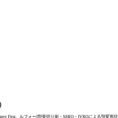
ト）
ry First。ルフォーI型骨切り術・SSRO・IVROによる