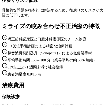
後戻りリスク低減
骨格的な問題を根本的に解決するため、後戻りのリスクが大
幅に低下します。
ミライズの咬み合わせ不正治療の特徴
矯正歯科認定医と口腔外科指導医のチーム診療
3D仮想手術計画による精密な治療計画
超音波骨切削器具（Sonopet iQ）による低侵襲手術
平均手術時間 150～180 分（業界平均の約 50% 短縮）
63%以上が 1 週間未満で社会復帰
患者満足度 8.9/10 点
治療費用
保険診療