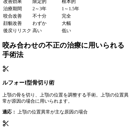
改善効果
限定的
根本的
治療期間
2～3年
1～1.5年
咬合改善
不十分
完全
顔貌改善
わずか
大幅
後戻りリスク
高い
低い
咬み合わせの不正の治療に用いられる
手術法
ルフォーI型骨切り術
上顎の骨を切り、上顎の位置を調整する手術。上顎の位置異
常が原因の場合に用いられます。
適応：
上顎の位置異常が主な原因の場合