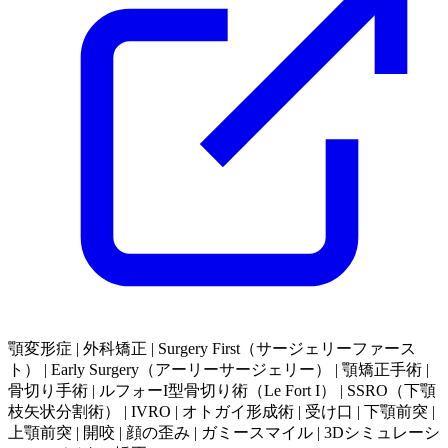
顎変形症 | 外科矯正 | Surgery First（サージェリーファース
ト） | Early Surgery（アーリーサージェリー） | 顎矯正手術 |
骨切り手術 | ルフォーI型骨切り術（Le Fort I） | SSRO（下顎
枝矢状分割術） | IVRO | オトガイ形成術 | 受け口 | 下顎前突 |
上顎前突 | 開咬 | 顔の歪み | ガミースマイル | 3Dシミュレーシ