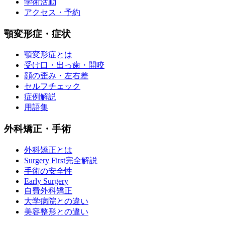
学術活動
アクセス・予約
顎変形症・症状
顎変形症とは
受け口・出っ歯・開咬
顔の歪み・左右差
セルフチェック
症例解説
用語集
外科矯正・手術
外科矯正とは
Surgery First完全解説
手術の安全性
Early Surgery
自費外科矯正
大学病院との違い
美容整形との違い