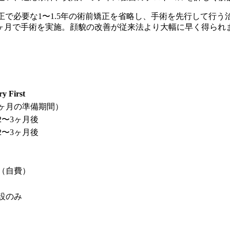
来の外科矯正で必要な1〜1.5年の術前矯正を省略し、手術を先行し
ヶ月で手術を実施。顔貌の改善が従来法より大幅に早く得られます
y First
ヶ月の準備期間）
2〜3ヶ月後
2〜3ヶ月後
円（自費）
設のみ