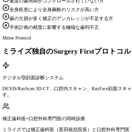
重度の歯周病がコントロールされていない方
全身疾患により全身麻酔のリスクが高い方
歯の欠損が多く矯正のアンカレッジが不足する方
手術計画の精度に影響する極端な歯列不正
Mirise Protocol
ミライズ独自のSurgery Firstプロトコル
デジタル顎顔面診断システム
DEXIS/RayScan 3D-CT、口腔内スキャン、Ray
す。
矯正歯科医×口腔外科専門医の同時診療
ミライズでは矯正歯科医（富田統括院長）と口腔外科専門医（君塚