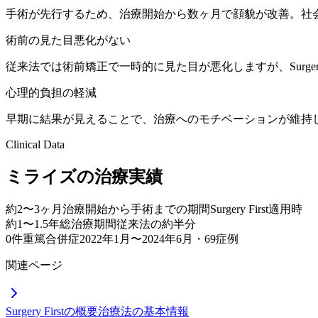
手術が先行するため、治療開始から数ヶ月で顔貌が改善。社
術前の見た目悪化がない
従来法では術前矯正で一時的に見た目が悪化しますが、Surgery
心理的負担の軽減
早期に結果が見えることで、治療へのモチベーションが維持
Clinical Data
ミライズの治療実績
約2〜3ヶ月
治療開始から手術までの期間
Surgery First適用時
約1〜1.5年
総治療期間
従来法の約半分
0件
重篤合併症
2022年1月〜2024年6月・69症例
関連ページ
Surgery Firstの概要
治療法の基本情報