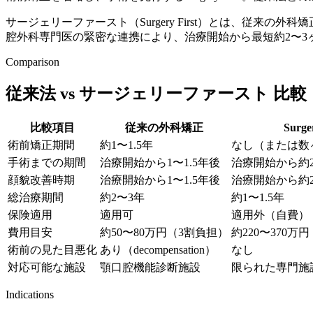
サージェリーファースト（Surgery First）とは、従
腔外科専門医の緊密な連携により、治療開始から最短約2〜3
Comparison
従来法 vs サージェリーファースト 比較
比較項目
従来の外科矯正
Surger
術前矯正期間
約1〜1.5年
なし（または数
手術までの期間
治療開始から1〜1.5年後
治療開始から約
顔貌改善時期
治療開始から1〜1.5年後
治療開始から約
総治療期間
約2〜3年
約1〜1.5年
保険適用
適用可
適用外（自費）
費用目安
約50〜80万円（3割負担）
約220〜370万
術前の見た目悪化
あり（decompensation）
なし
対応可能な施設
顎口腔機能診断施設
限られた専門施
Indications