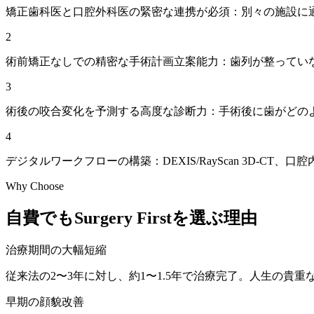
矯正歯科医と口腔外科医の緊密な連携が必須：別々の施設に
2
術前矯正なしでの精密な手術計画立案能力：歯列が整ってい
3
術後の咬合変化を予測する高度な診断力：手術後に歯がどの
4
デジタルワークフローの構築：DEXIS/RayScan 3D-C
Why Choose
自費でもSurgery Firstを選ぶ理由
治療期間の大幅短縮
従来法の2〜3年に対し、約1〜1.5年で治療完了。人生の貴
早期の顔貌改善