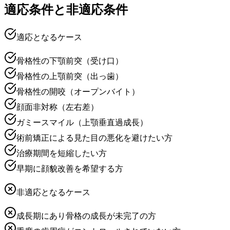
適応条件と非適応条件
適応となるケース
骨格性の下顎前突（受け口）
骨格性の上顎前突（出っ歯）
骨格性の開咬（オープンバイト）
顔面非対称（左右差）
ガミースマイル（上顎垂直過成長）
術前矯正による見た目の悪化を避けたい方
治療期間を短縮したい方
早期に顔貌改善を希望する方
非適応となるケース
成長期にあり骨格の成長が未完了の方