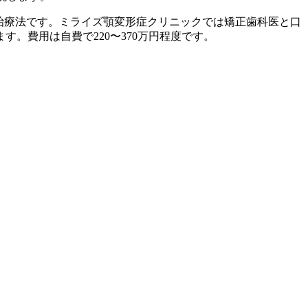
て行う治療法です。ミライズ顎変形症クリニックでは矯正歯科医と口
。費用は自費で220〜370万円程度です。