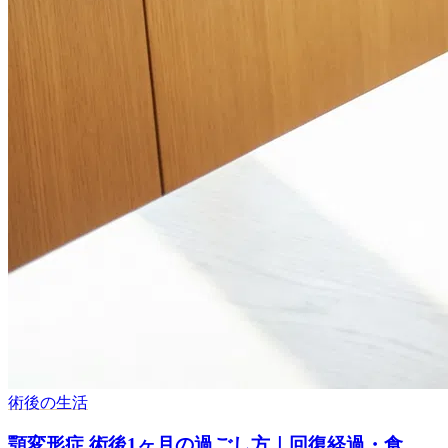
術後の生活
顎変形症 術後1ヶ月の過ごし方｜回復経過・食