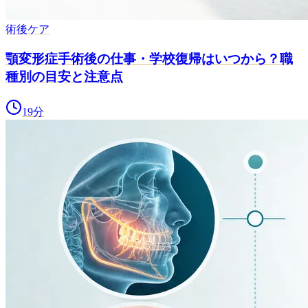
術後ケア
顎変形症手術後の仕事・学校復帰はいつから？職
種別の目安と注意点
19
分