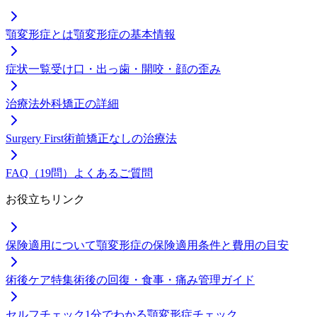
顎変形症とは
顎変形症の基本情報
症状一覧
受け口・出っ歯・開咬・顔の歪み
治療法
外科矯正の詳細
Surgery First
術前矯正なしの治療法
FAQ（19問）
よくあるご質問
お役立ちリンク
保険適用について
顎変形症の保険適用条件と費用の目安
術後ケア特集
術後の回復・食事・痛み管理ガイド
セルフチェック
1分でわかる顎変形症チェック