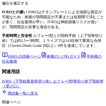
偏位を修正する
IVROとの違い
SSROはチタンプレートによる強固な固定が
可能なため、術後の顎間固定が不要または短期間で済むこと
が多く、社会復帰が早い。IVROは神経損傷リスクが低い
が、顎間固定が必要な場合がある。
手術時間と安全性
ルフォーI型との同時手術（上下顎骨切り
術）では約2.5〜3時間。ミライズでは143症例で重篤な合併
症（Clavien-Dindo Grade III以上）0件を達成しています。
SSRO の詳細ページ
術後のしびれガイド
手術後の
社会復帰
関連用語
IVRO（下顎枝垂直骨切り術）
ルフォーI型骨切り術
下顎前突
（受け口）
用語集一覧に戻る
関連ページ