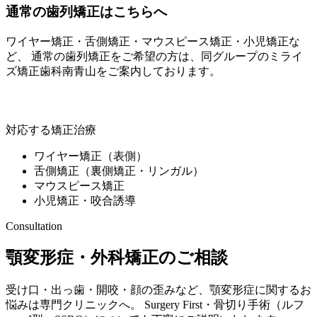
通常の歯列矯正はこちらへ
ワイヤー矯正・舌側矯正・マウスピース矯正・小児矯正な
ど、 通常の歯列矯正をご希望の方は、同グループの
ミライ
ズ矯正歯科南青山
をご案内しております。
ミライズ矯正歯科南青山
対応する矯正治療
ワイヤー矯正（表側）
舌側矯正（裏側矯正・リンガル）
マウスピース矯正
小児矯正・咬合誘導
Consultation
顎変形症・外科矯正のご相談
受け口・出っ歯・開咬・顔の歪みなど、顎変形症に関するお
悩みは専門クリニックへ。 Surgery First・骨切り手術（ルフ