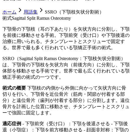
ホーム
用語集
SSRO（下顎枝矢状分割術）
術式
Sagittal Split Ramus Osteotomy
下顎骨の下顎枝（耳の下あたり）を矢状方向に分割し、下顎
を前後に移動させる手術。下顎前突（受け口）や下顎後退の
治療に用いられる。チタンプレートとスクリューで固定す
る。世界で最も多く行われている顎矯正手術の術式。
SSRO（Sagittal Split Ramus Osteotomy：下顎枝矢状分割術）
は、下顎骨の下顎枝を矢状方向（前後方向）に分割し、下顎
体部を移動させる手術です。世界で最も広く行われている顎
矯正手術の術式の一つです。
術式の概要
下顎枝の内側から外側に向かって矢状方向に骨
切りを行い、下顎骨を近位骨片（筋肉・関節が付着する部
分）と遠位骨片（歯列が付着する部分）に分割します。遠位
骨片を計画した位置に移動させ、チタンプレートとスクリュ
ーで強固に固定します。
適応症例
- 下顎前突（受け口）：下顎を後退させる - 下顎後
退（小顎症）：下顎を前方移動させる - 顔面非対称：下顎の