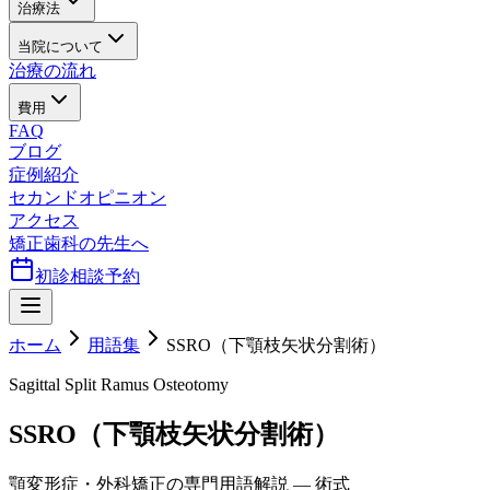
治療法
当院について
治療の流れ
費用
FAQ
ブログ
症例紹介
セカンドオピニオン
アクセス
矯正歯科の先生へ
初診相談予約
ホーム
用語集
SSRO（下顎枝矢状分割術）
Sagittal Split Ramus Osteotomy
SSRO（下顎枝矢状分割術）
顎変形症・外科矯正の専門用語解説 — 術式