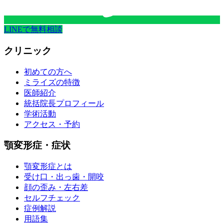
LINEで無料相談
クリニック
初めての方へ
ミライズの特徴
医師紹介
統括院長プロフィール
学術活動
アクセス・予約
顎変形症・症状
顎変形症とは
受け口・出っ歯・開咬
顔の歪み・左右差
セルフチェック
症例解説
用語集