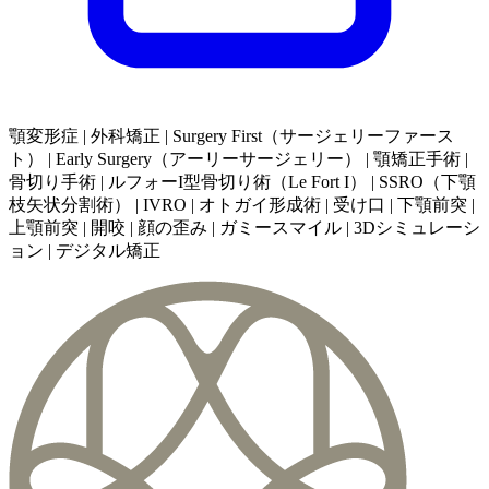
顎変形症 | 外科矯正 | Surgery First（サージェリーファース
ト） | Early Surgery（アーリーサージェリー） | 顎矯正手術 |
骨切り手術 | ルフォーI型骨切り術（Le Fort I） | SSRO（下顎
枝矢状分割術） | IVRO | オトガイ形成術 | 受け口 | 下顎前突 |
上顎前突 | 開咬 | 顔の歪み | ガミースマイル | 3Dシミュレーシ
ョン | デジタル矯正