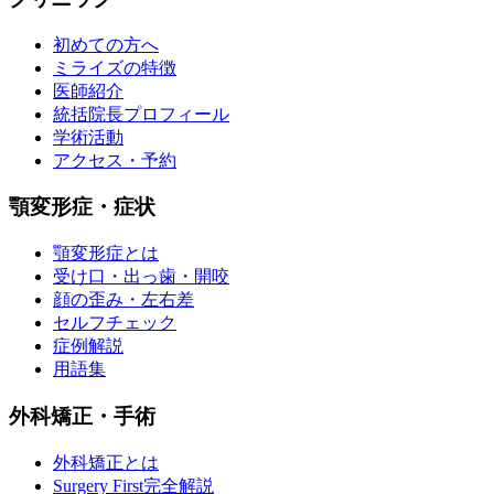
初めての方へ
ミライズの特徴
医師紹介
統括院長プロフィール
学術活動
アクセス・予約
顎変形症・症状
顎変形症とは
受け口・出っ歯・開咬
顔の歪み・左右差
セルフチェック
症例解説
用語集
外科矯正・手術
外科矯正とは
Surgery First完全解説