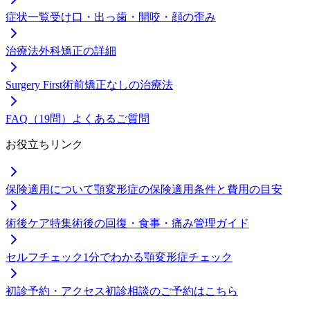
症状一覧
受け口・出っ歯・開咬・顔の歪み
治療法
外科矯正の詳細
Surgery First
術前矯正なしの治療法
FAQ（19問）
よくあるご質問
お役立ちリンク
保険適用について
顎変形症の保険適用条件と費用の目安
術後ケア特集
術後の回復・食事・痛み管理ガイド
セルフチェック
1分でわかる顎変形症チェック
初診予約・アクセス
初診相談のご予約はこちら