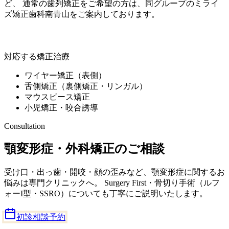
ど、 通常の歯列矯正をご希望の方は、同グループの
ミライ
ズ矯正歯科南青山
をご案内しております。
ミライズ矯正歯科南青山
対応する矯正治療
ワイヤー矯正（表側）
舌側矯正（裏側矯正・リンガル）
マウスピース矯正
小児矯正・咬合誘導
Consultation
顎変形症・外科矯正のご相談
受け口・出っ歯・開咬・顔の歪みなど、顎変形症に関するお
悩みは専門クリニックへ。 Surgery First・骨切り手術（ルフ
ォーI型・SSRO）についても丁寧にご説明いたします。
初診相談予約