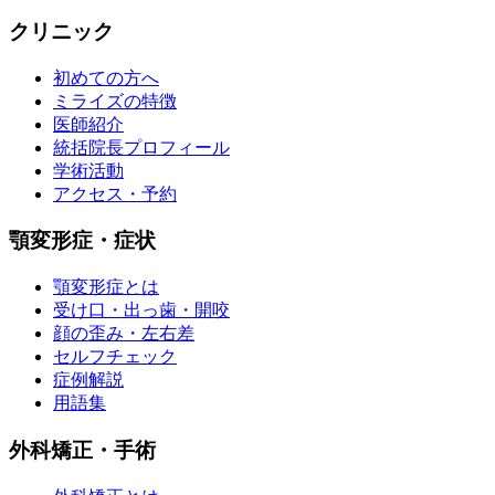
クリニック
初めての方へ
ミライズの特徴
医師紹介
統括院長プロフィール
学術活動
アクセス・予約
顎変形症・症状
顎変形症とは
受け口・出っ歯・開咬
顔の歪み・左右差
セルフチェック
症例解説
用語集
外科矯正・手術