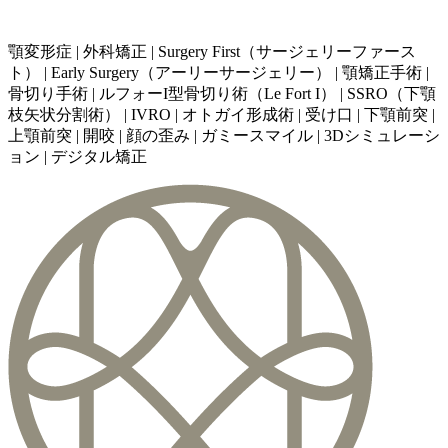
顎変形症 | 外科矯正 | Surgery First（サージェリーファース
ト） | Early Surgery（アーリーサージェリー） | 顎矯正手術 |
骨切り手術 | ルフォーI型骨切り術（Le Fort I） | SSRO（下顎
枝矢状分割術） | IVRO | オトガイ形成術 | 受け口 | 下顎前突 |
上顎前突 | 開咬 | 顔の歪み | ガミースマイル | 3Dシミュレーシ
ョン | デジタル矯正