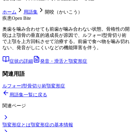
ホーム
用語集
開咬（かいこう）
疾患
Open Bite
奥歯を噛み合わせても前歯が噛み合わない状態。骨格性の開
咬は上顎骨の垂直的過成長が原因で、ルフォーI型骨切り術
で上顎を上方回転させて治療する。前歯で食べ物を噛み切れ
ない、発音がしにくいなどの機能障害を伴う。
症状の詳細
発音・滑舌と顎変形症
関連用語
ルフォーI型骨切り術
顎変形症
用語集一覧に戻る
関連ページ
顎変形症とは
顎変形症の基本情報