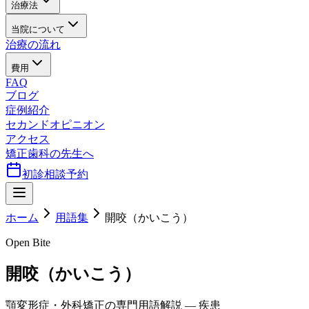
治療法
当院について
治療の流れ
費用
FAQ
ブログ
症例紹介
セカンドオピニオン
アクセス
矯正歯科の先生へ
初診相談予約
ホーム
用語集
開咬（かいこう）
Open Bite
開咬（かいこう）
顎変形症・外科矯正の専門用語解説 — 疾患