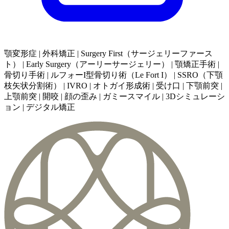
顎変形症 | 外科矯正 | Surgery First（サージェリーファース
ト） | Early Surgery（アーリーサージェリー） | 顎矯正手術 |
骨切り手術 | ルフォーI型骨切り術（Le Fort I） | SSRO（下顎
枝矢状分割術） | IVRO | オトガイ形成術 | 受け口 | 下顎前突 |
上顎前突 | 開咬 | 顔の歪み | ガミースマイル | 3Dシミュレーシ
ョン | デジタル矯正