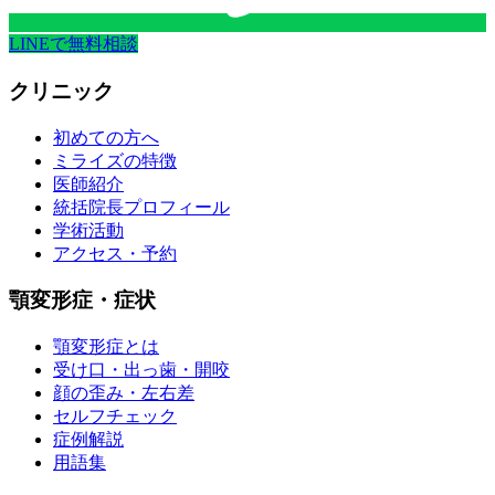
LINEで無料相談
クリニック
初めての方へ
ミライズの特徴
医師紹介
統括院長プロフィール
学術活動
アクセス・予約
顎変形症・症状
顎変形症とは
受け口・出っ歯・開咬
顔の歪み・左右差
セルフチェック
症例解説
用語集