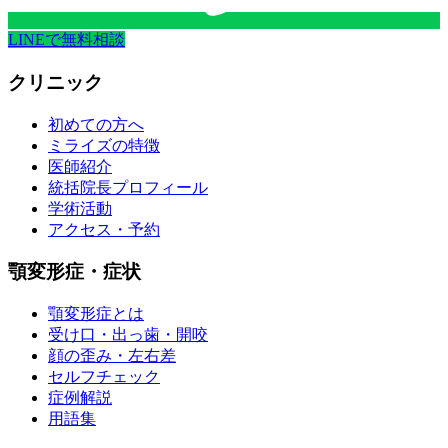
LINEで無料相談
クリニック
初めての方へ
ミライズの特徴
医師紹介
統括院長プロフィール
学術活動
アクセス・予約
顎変形症・症状
顎変形症とは
受け口・出っ歯・開咬
顔の歪み・左右差
セルフチェック
症例解説
用語集