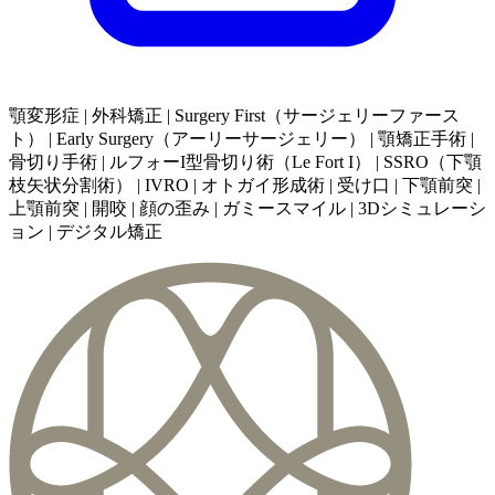
顎変形症 | 外科矯正 | Surgery First（サージェリーファース
ト） | Early Surgery（アーリーサージェリー） | 顎矯正手術 |
骨切り手術 | ルフォーI型骨切り術（Le Fort I） | SSRO（下顎
枝矢状分割術） | IVRO | オトガイ形成術 | 受け口 | 下顎前突 |
上顎前突 | 開咬 | 顔の歪み | ガミースマイル | 3Dシミュレーシ
ョン | デジタル矯正