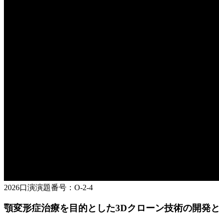
2026
口演
演題番号：
O-2-4
顎変形症治療を目的とした3Dクローン技術の開発