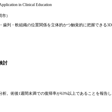
pplication in Clinical Education
岡市）
・歯列・軟組織の位置関係を立体的かつ触覚的に把握できる3
の検討
帰率を分析。術後1週間未満での復帰率が63%以上であることを報告