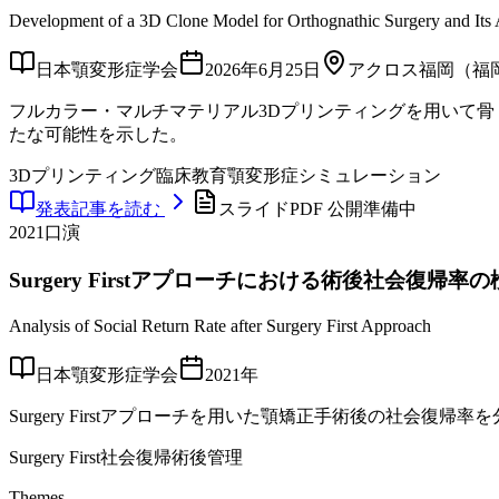
Development of a 3D Clone Model for Orthognathic Surgery and Its A
日本顎変形症学会
2026年6月25日
アクロス福岡（福
フルカラー・マルチマテリアル3Dプリンティングを用いて骨
たな可能性を示した。
3Dプリンティング
臨床教育
顎変形症
シミュレーション
発表記事を読む
スライドPDF 公開準備中
2021
口演
Surgery Firstアプローチにおける術後社会復帰率
Analysis of Social Return Rate after Surgery First Approach
日本顎変形症学会
2021年
Surgery Firstアプローチを用いた顎矯正手術後の社会復
Surgery First
社会復帰
術後管理
Themes