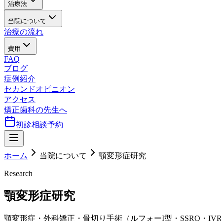
治療法
当院について
治療の流れ
費用
FAQ
ブログ
症例紹介
セカンドオピニオン
アクセス
矯正歯科の先生へ
初診相談予約
ホーム
当院について
顎変形症研究
Research
顎変形症研究
顎変形症・外科矯正・骨切り手術（ルフォーI型・SSRO・IVRO）・S