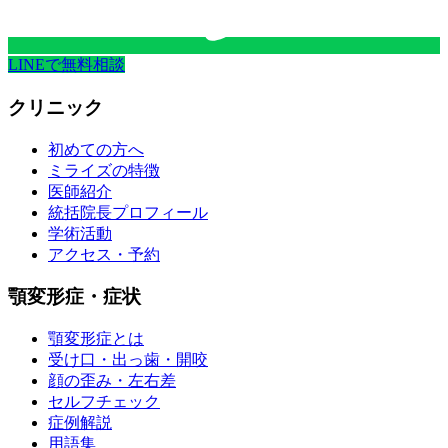
LINEで無料相談
クリニック
初めての方へ
ミライズの特徴
医師紹介
統括院長プロフィール
学術活動
アクセス・予約
顎変形症・症状
顎変形症とは
受け口・出っ歯・開咬
顔の歪み・左右差
セルフチェック
症例解説
用語集