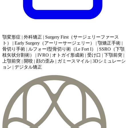
顎変形症 | 外科矯正 | Surgery First（サージェリーファース
ト） | Early Surgery（アーリーサージェリー） | 顎矯正手術 |
骨切り手術 | ルフォーI型骨切り術（Le Fort I） | SSRO（下顎
枝矢状分割術） | IVRO | オトガイ形成術 | 受け口 | 下顎前突 |
上顎前突 | 開咬 | 顔の歪み | ガミースマイル | 3Dシミュレーシ
ョン | デジタル矯正