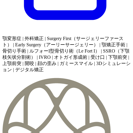
顎変形症 | 外科矯正 | Surgery First（サージェリーファース
ト） | Early Surgery（アーリーサージェリー） | 顎矯正手術 |
骨切り手術 | ルフォーI型骨切り術（Le Fort I） | SSRO（下顎
枝矢状分割術） | IVRO | オトガイ形成術 | 受け口 | 下顎前突 |
上顎前突 | 開咬 | 顔の歪み | ガミースマイル | 3Dシミュレーシ
ョン | デジタル矯正