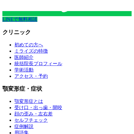
LINEで無料相談
クリニック
初めての方へ
ミライズの特徴
医師紹介
統括院長プロフィール
学術活動
アクセス・予約
顎変形症・症状
顎変形症とは
受け口・出っ歯・開咬
顔の歪み・左右差
セルフチェック
症例解説
用語集