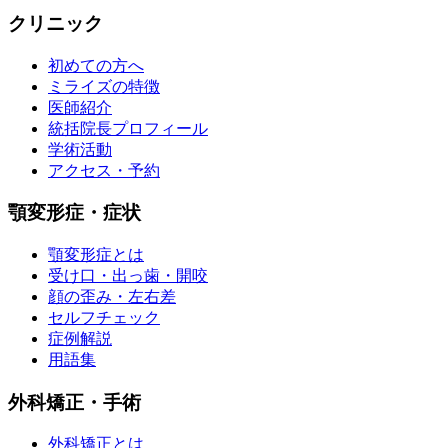
クリニック
初めての方へ
ミライズの特徴
医師紹介
統括院長プロフィール
学術活動
アクセス・予約
顎変形症・症状
顎変形症とは
受け口・出っ歯・開咬
顔の歪み・左右差
セルフチェック
症例解説
用語集
外科矯正・手術
外科矯正とは