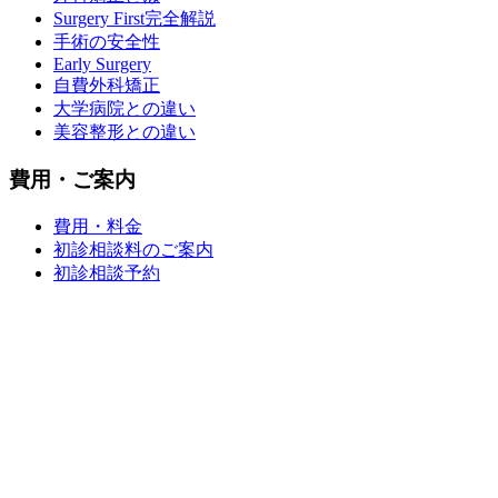
Surgery First完全解説
手術の安全性
Early Surgery
自費外科矯正
大学病院との違い
美容整形との違い
費用・ご案内
費用・料金
初診相談料のご案内
初診相談予約