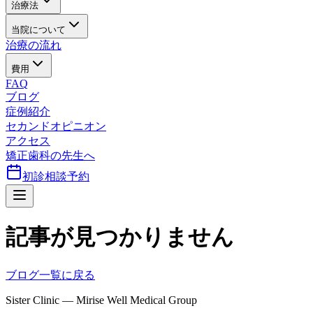
治療法
当院について
治療の流れ
費用
FAQ
ブログ
症例紹介
セカンドオピニオン
アクセス
矯正歯科の先生へ
初診相談予約
記事が見つかりません
ブログ一覧に戻る
Sister Clinic — Mirise Well Medical Group