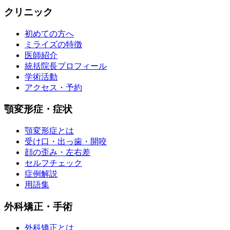
クリニック
初めての方へ
ミライズの特徴
医師紹介
統括院長プロフィール
学術活動
アクセス・予約
顎変形症・症状
顎変形症とは
受け口・出っ歯・開咬
顔の歪み・左右差
セルフチェック
症例解説
用語集
外科矯正・手術
外科矯正とは