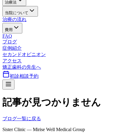
治療法
当院について
治療の流れ
費用
FAQ
ブログ
症例紹介
セカンドオピニオン
アクセス
矯正歯科の先生へ
初診相談予約
記事が見つかりません
ブログ一覧に戻る
Sister Clinic — Mirise Well Medical Group