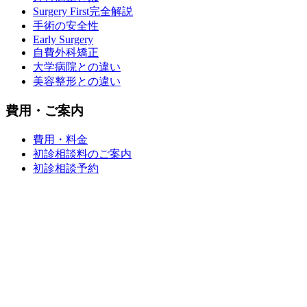
Surgery First完全解説
手術の安全性
Early Surgery
自費外科矯正
大学病院との違い
美容整形との違い
費用・ご案内
費用・料金
初診相談料のご案内
初診相談予約