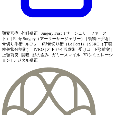
顎変形症 | 外科矯正 | Surgery First（サージェリーファース
ト） | Early Surgery（アーリーサージェリー） | 顎矯正手術 |
骨切り手術 | ルフォーI型骨切り術（Le Fort I） | SSRO（下顎
枝矢状分割術） | IVRO | オトガイ形成術 | 受け口 | 下顎前突 |
上顎前突 | 開咬 | 顔の歪み | ガミースマイル | 3Dシミュレーシ
ョン | デジタル矯正