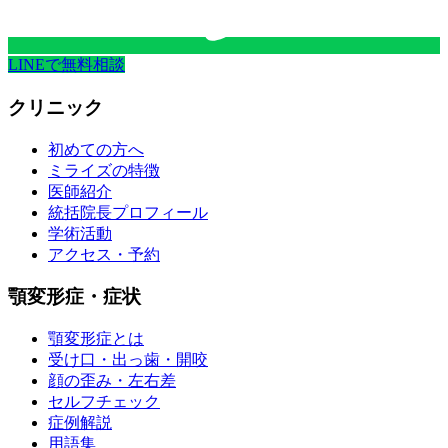
LINEで無料相談
クリニック
初めての方へ
ミライズの特徴
医師紹介
統括院長プロフィール
学術活動
アクセス・予約
顎変形症・症状
顎変形症とは
受け口・出っ歯・開咬
顔の歪み・左右差
セルフチェック
症例解説
用語集