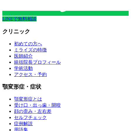
LINEで無料相談
クリニック
初めての方へ
ミライズの特徴
医師紹介
統括院長プロフィール
学術活動
アクセス・予約
顎変形症・症状
顎変形症とは
受け口・出っ歯・開咬
顔の歪み・左右差
セルフチェック
症例解説
用語集