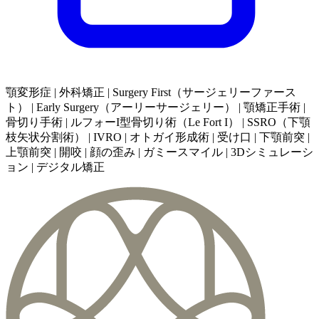
顎変形症 | 外科矯正 | Surgery First（サージェリーファース
ト） | Early Surgery（アーリーサージェリー） | 顎矯正手術 |
骨切り手術 | ルフォーI型骨切り術（Le Fort I） | SSRO（下顎
枝矢状分割術） | IVRO | オトガイ形成術 | 受け口 | 下顎前突 |
上顎前突 | 開咬 | 顔の歪み | ガミースマイル | 3Dシミュレーシ
ョン | デジタル矯正