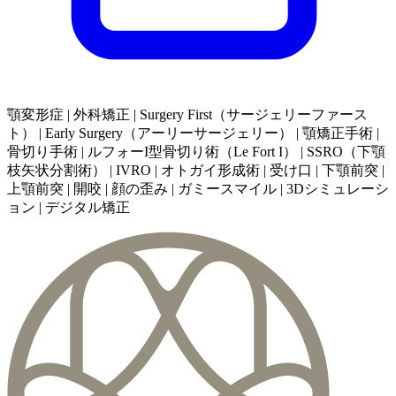
顎変形症 | 外科矯正 | Surgery First（サージェリーファース
ト） | Early Surgery（アーリーサージェリー） | 顎矯正手術 |
骨切り手術 | ルフォーI型骨切り術（Le Fort I） | SSRO（下顎
枝矢状分割術） | IVRO | オトガイ形成術 | 受け口 | 下顎前突 |
上顎前突 | 開咬 | 顔の歪み | ガミースマイル | 3Dシミュレーシ
ョン | デジタル矯正