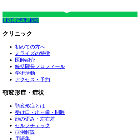
LINEで無料相談
クリニック
初めての方へ
ミライズの特徴
医師紹介
統括院長プロフィール
学術活動
アクセス・予約
顎変形症・症状
顎変形症とは
受け口・出っ歯・開咬
顔の歪み・左右差
セルフチェック
症例解説
用語集