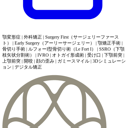
顎変形症 | 外科矯正 | Surgery First（サージェリーファース
ト） | Early Surgery（アーリーサージェリー） | 顎矯正手術 |
骨切り手術 | ルフォーI型骨切り術（Le Fort I） | SSRO（下顎
枝矢状分割術） | IVRO | オトガイ形成術 | 受け口 | 下顎前突 |
上顎前突 | 開咬 | 顔の歪み | ガミースマイル | 3Dシミュレーシ
ョン | デジタル矯正