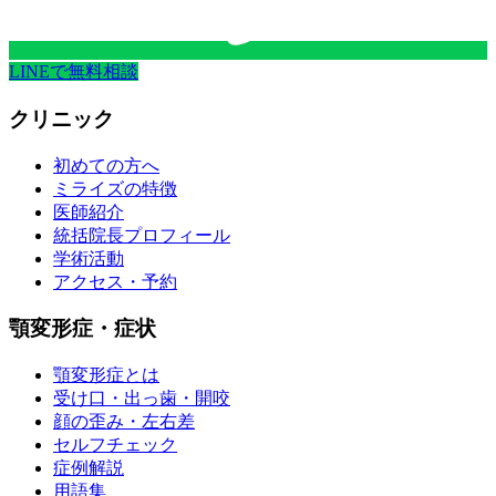
LINEで無料相談
クリニック
初めての方へ
ミライズの特徴
医師紹介
統括院長プロフィール
学術活動
アクセス・予約
顎変形症・症状
顎変形症とは
受け口・出っ歯・開咬
顔の歪み・左右差
セルフチェック
症例解説
用語集