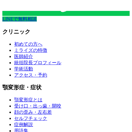
LINEで無料相談
クリニック
初めての方へ
ミライズの特徴
医師紹介
統括院長プロフィール
学術活動
アクセス・予約
顎変形症・症状
顎変形症とは
受け口・出っ歯・開咬
顔の歪み・左右差
セルフチェック
症例解説
用語集