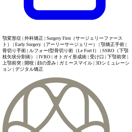
顎変形症 | 外科矯正 | Surgery First（サージェリーファース
ト） | Early Surgery（アーリーサージェリー） | 顎矯正手術 |
骨切り手術 | ルフォーI型骨切り術（Le Fort I） | SSRO（下顎
枝矢状分割術） | IVRO | オトガイ形成術 | 受け口 | 下顎前突 |
上顎前突 | 開咬 | 顔の歪み | ガミースマイル | 3Dシミュレーシ
ョン | デジタル矯正