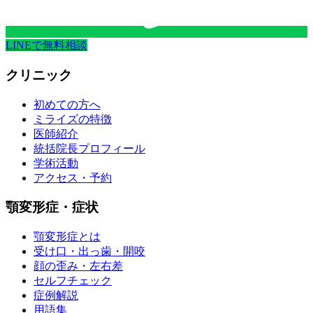
LINEで無料相談
クリニック
初めての方へ
ミライズの特徴
医師紹介
統括院長プロフィール
学術活動
アクセス・予約
顎変形症・症状
顎変形症とは
受け口・出っ歯・開咬
顔の歪み・左右差
セルフチェック
症例解説
用語集