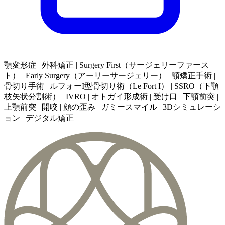
顎変形症 | 外科矯正 | Surgery First（サージェリーファース
ト） | Early Surgery（アーリーサージェリー） | 顎矯正手術 |
骨切り手術 | ルフォーI型骨切り術（Le Fort I） | SSRO（下顎
枝矢状分割術） | IVRO | オトガイ形成術 | 受け口 | 下顎前突 |
上顎前突 | 開咬 | 顔の歪み | ガミースマイル | 3Dシミュレーシ
ョン | デジタル矯正