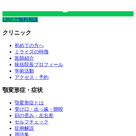
LINEで無料相談
クリニック
初めての方へ
ミライズの特徴
医師紹介
統括院長プロフィール
学術活動
アクセス・予約
顎変形症・症状
顎変形症とは
受け口・出っ歯・開咬
顔の歪み・左右差
セルフチェック
症例解説
用語集