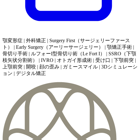
顎変形症 | 外科矯正 | Surgery First（サージェリーファース
ト） | Early Surgery（アーリーサージェリー） | 顎矯正手術 |
骨切り手術 | ルフォーI型骨切り術（Le Fort I） | SSRO（下顎
枝矢状分割術） | IVRO | オトガイ形成術 | 受け口 | 下顎前突 |
上顎前突 | 開咬 | 顔の歪み | ガミースマイル | 3Dシミュレーシ
ョン | デジタル矯正